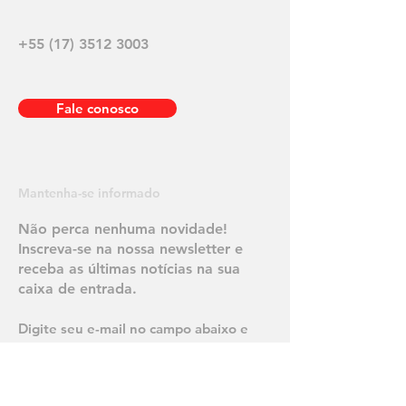
+55 (17) 3512 3003
Fale conosco
Mantenha-se informado
Não perca nenhuma novidade!
Inscreva-se na nossa newsletter e
receba as últimas notícias na sua
caixa de entrada.
Digite seu e-mail no campo abaixo e
clique em "enviar" para começar a
receber nossos e-mails.